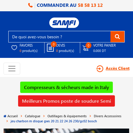
COMMANDER AU
58 58 13 12
0
FAVORIS
DEVIS
VOTRE PANIER
0
produit(s)
produit(s)
0
0
0.000 DT
Accès Client
Compresseurs & sécheurs made in Italy
Meilleurs Promos poste de soudure Semi
Accueil
Catalogue
Outillages & équipements
Divers Accessoires
jeu charbon m disque gws 20 21 22 24 26 230/gc02 bosch