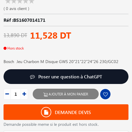
( 0 avis client )
Réf :BS1607014171
11,528 DT
13,890 DT
Hors stock
Bosch Jeu Charbon M Disque GWS 20"21"22"24"26 230/GC02
Poser une question à ChatGPT
AJOUTER À MON PANIER
DEMANDE DEVIS
Demande possible meme si le produit est hors stock.