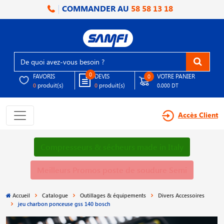
COMMANDER AU
58 58 13 18
0
FAVORIS
DEVIS
VOTRE PANIER
0
produit(s)
produit(s)
0
0
0.000 DT
Accès Client
Compresseurs & sécheurs made in Italy
Meilleurs Promos poste de soudure Semi
Accueil
Catalogue
Outillages & équipements
Divers Accessoires
jeu charbon ponceuse gss 140 bosch