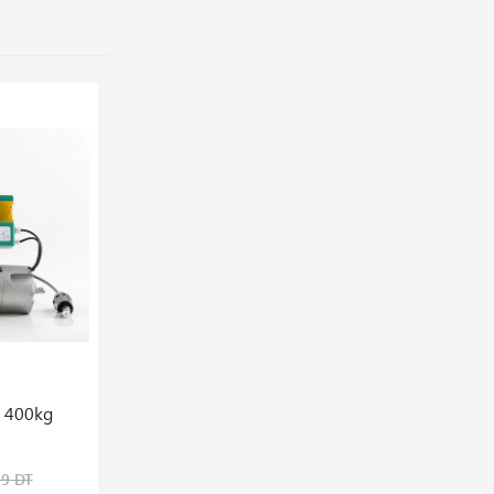
i 400kg
99 DT