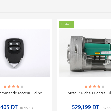
En stock
ommande Moteur Eldino
Moteur Rideau Central D
,405 DT
529,199 DT
30,450 DT
587,9