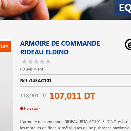
EQ
ARMOIRE DE COMMANDE
-10%
RIDEAU ELDINO
( 0 avis client )
Réf :145AC101
107,011 DT
118,901 DT
Hors stock
L′armoire de commande RIDEAU BITA AC101 ELDINO est conç
les moteurs de rideaux métalliques d′une puissance maxima