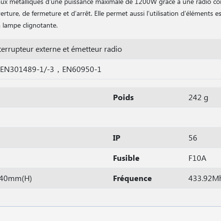
aux métalliques d′une puissance maximale de 1200W grâce à une radio 
ture, de fermeture et d′arrêt. Elle permet aussi l′utilisation d′éléments es
la lampe clignotante.
terrupteur externe et émetteur radio
EN301489-1/-3，EN60950-1
Poids
242 g
IP
56
Fusible
F10A
*40mm(H)
Fréquence
433.92M