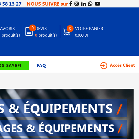
8 58 13 27
NOUS SUIVRE sur
0
FAVORIS
DEVIS
VOTRE PANIER
0
produit(s)
produit(s)
0
0
0.000 DT
Accès Client
S SAYEFI
FAQ
S & ÉQUIPEMENTS
/
AGES & ÉQUIPEMENTS
/