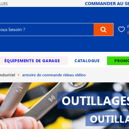
COMMANDER AU
5
LLES
ÉQUIPEMENTS DE GARAGE
CATALOGUE
PROMO
ndustriel
armoire de commande rideau eldino
OUTILLAGE
OUTILL