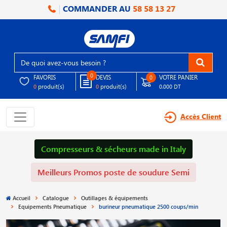
COMMANDER AU
58 58 13 27
0
FAVORIS
DEVIS
VOTRE PANIER
0
produit(s)
produit(s)
0
0
0.000 DT
Accès Client
Compresseurs & sécheurs made in Italy
Meilleurs Promos poste de soudure Semi
Accueil
Catalogue
Outillages & équipements
Equipements Pneumatique
burineur pneumatique 2500 coups/min