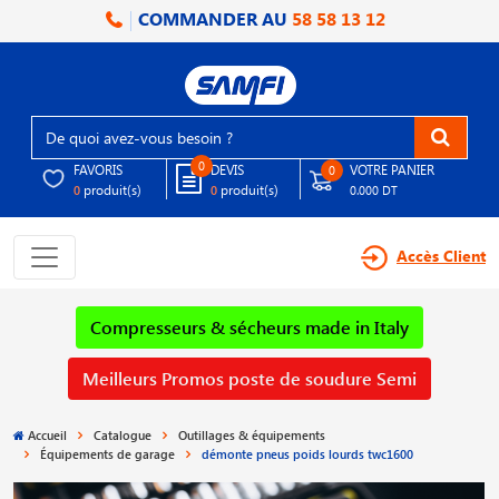
COMMANDER AU
58 58 13 12
0
FAVORIS
DEVIS
VOTRE PANIER
0
produit(s)
produit(s)
0
0
0.000 DT
Accès Client
Compresseurs & sécheurs made in Italy
Meilleurs Promos poste de soudure Semi
Accueil
Catalogue
Outillages & équipements
Équipements de garage
démonte pneus poids lourds twc1600