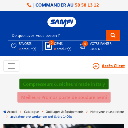
COMMANDER AU
58 58 13 12
0
FAVORIS
DEVIS
VOTRE PANIER
0
produit(s)
produit(s)
0
0
0.000 DT
Accès Client
Compresseurs & sécheurs made in Italy
Meilleurs Promos poste de soudure Semi
Accueil
Catalogue
Outillages & équipements
Nettoyeur et aspirateur
aspirateur pro worker em wet & dry 1400w