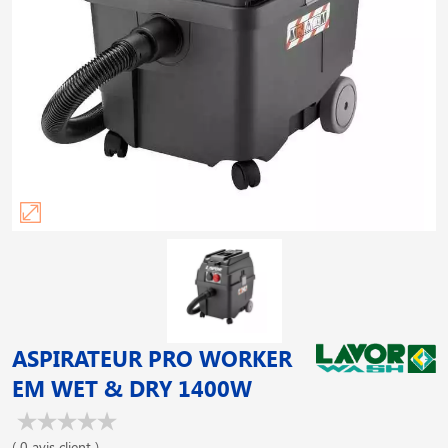
ASPIRATEUR PRO WORKER
EM WET & DRY 1400W
( 0 avis client )