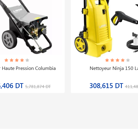
 Haute Pression Columbia
Nettoyeur Ninja 150 L
6,406 DT
308,615 DT
5,781,874 DT
411,4