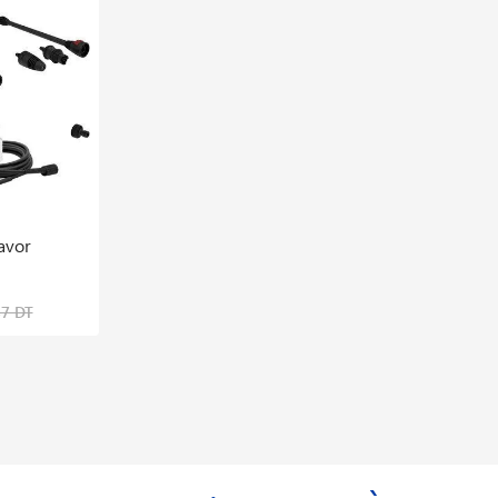
avor
Lavor Nettoyeur H.p Idro Iron R Drt
2015lp 400v 250 Bar
3,479,640 DT
87 DT
4,639,520 DT