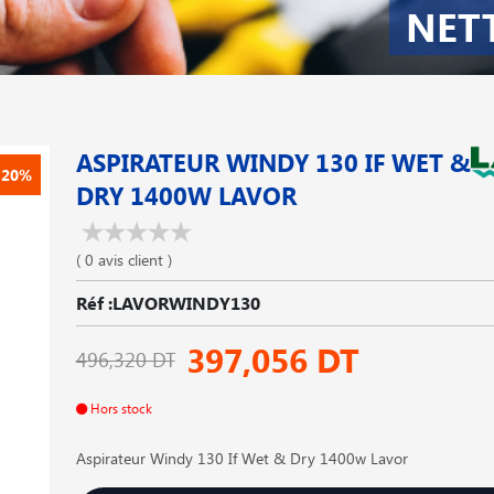
NET
ASPIRATEUR WINDY 130 IF WET &
-20%
DRY 1400W LAVOR
( 0 avis client )
Réf :LAVORWINDY130
397,056 DT
496,320 DT
Hors stock
Aspirateur Windy 130 If Wet & Dry 1400w Lavor