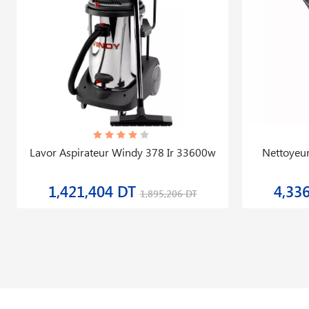
Lavor Aspirateur Windy 378 Ir 33600w
Nettoyeur
1,421,404 DT
4,33
1,895,206 DT