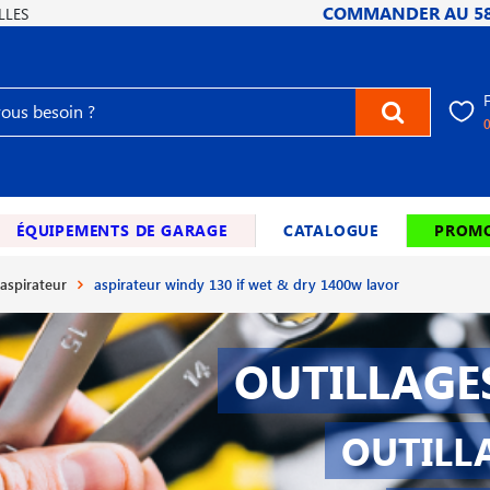
COMMANDER AU
5
LLES
ÉQUIPEMENTS DE GARAGE
CATALOGUE
PROMO
aspirateur
aspirateur windy 130 if wet & dry 1400w lavor
OUTILLAGE
OUTILL