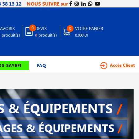
8 58 13 12
NOUS SUIVRE sur
0
FAVORIS
DEVIS
VOTRE PANIER
0
produit(s)
produit(s)
0
0
0.000 DT
Accès Client
S SAYEFI
FAQ
S & ÉQUIPEMENTS
/
AGES & ÉQUIPEMENTS
/