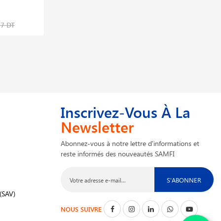
2015lp 400v 250 Bar
3,479,640 DT
87 DT
4,639,520 DT
Inscrivez-Vous À La
Newsletter
Abonnez-vous à notre lettre d'informations et
reste informés des nouveautés SAMFI
S'ABONNER
(SAV)
NOUS SUIVRE