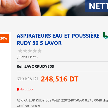
NET
ASPIRATEURS EAU ET POUSSIÈRE
-20%
RUDY 30 S LAVOR
( 0 avis client )
Réf :LAVORRUDY30S
248,516 DT
310,645 DT
Hors stock
ASPIRATEUR RUDY 30S W&D 220"240"50/60 8.243.0048 disp
samfi en Tunisie