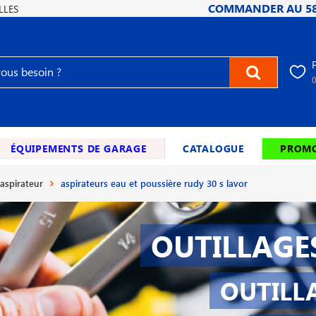
COMMANDER AU
5
LLES
ÉQUIPEMENTS DE GARAGE
CATALOGUE
PROMO
aspirateur
aspirateurs eau et poussière rudy 30 s lavor
OUTILLAGE
OUTILL