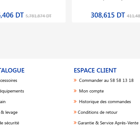
6,406 DT
308,615 DT
5,781,874 DT
411,4
TALOGUE
ESPACE CLIENT
cessoires
Commander au 58 58 13 18
 équipements
Mon compte
ain
Historique des commandes
& levage
Conditions de retour
e sécurité
Garantie & Service Après-Vente 