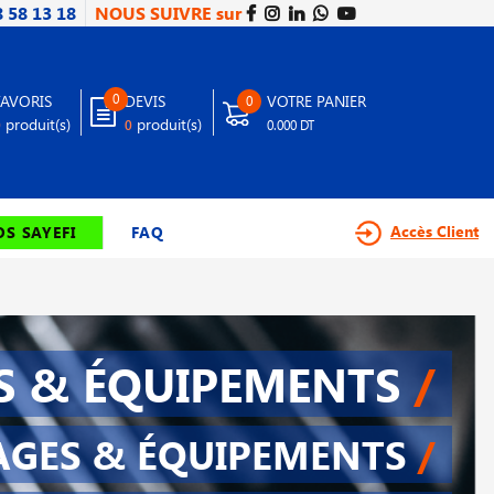
8 58 13 18
NOUS SUIVRE sur
0
FAVORIS
DEVIS
VOTRE PANIER
0
produit(s)
produit(s)
0
0
0.000 DT
Accès Client
S SAYEFI
FAQ
S & ÉQUIPEMENTS
/
AGES & ÉQUIPEMENTS
/