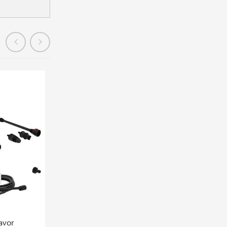
En stock
avor
Lavor Nettoyeur H.p Idro Iron R Drt