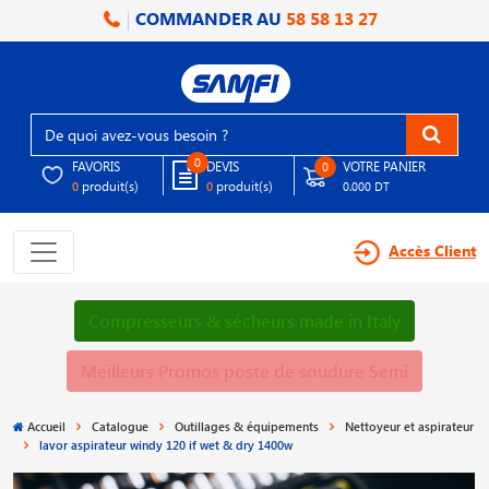
COMMANDER AU
58 58 13 27
0
FAVORIS
DEVIS
VOTRE PANIER
0
produit(s)
produit(s)
0
0
0.000 DT
Accès Client
Compresseurs & sécheurs made in Italy
Meilleurs Promos poste de soudure Semi
Accueil
Catalogue
Outillages & équipements
Nettoyeur et aspirateur
lavor aspirateur windy 120 if wet & dry 1400w