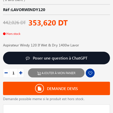
Réf :LAVORWINDY120
353,620 DT
442,026 DT
Hors stock
Aspirateur Windy 120 If Wet & Dry 1400w Lavor
Poser une question à ChatGPT
AJOUTER À MON PANIER
DEMANDE DEVIS
Demande possible meme si le produit est hors stock.