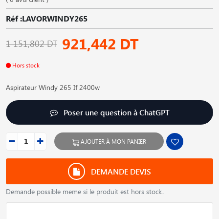
Réf :LAVORWINDY265
921,442 DT
1 151,802 DT
Hors stock
Aspirateur Windy 265 If 2400w
Poser une question à ChatGPT
AJOUTER À MON PANIER
DEMANDE DEVIS
Demande possible meme si le produit est hors stock.