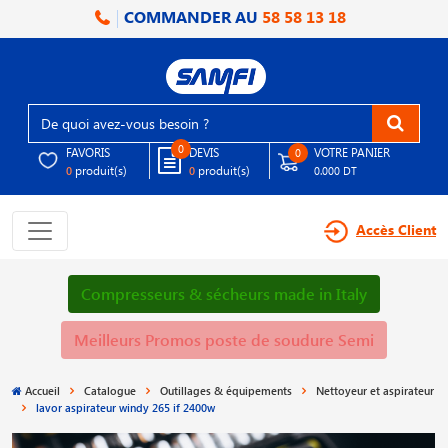
COMMANDER AU
58 58 13 18
0
FAVORIS
DEVIS
VOTRE PANIER
0
produit(s)
produit(s)
0
0
0.000 DT
Accès Client
Compresseurs & sécheurs made in Italy
Meilleurs Promos poste de soudure Semi
Accueil
Catalogue
Outillages & équipements
Nettoyeur et aspirateur
lavor aspirateur windy 265 if 2400w