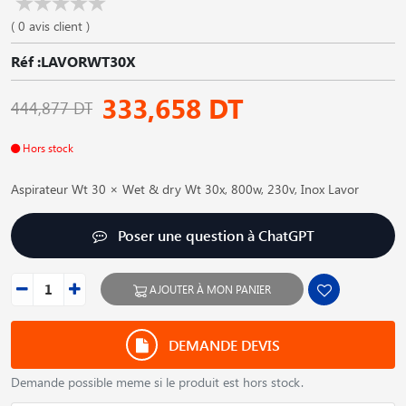
( 0 avis client )
Réf :LAVORWT30X
333,658 DT
444,877 DT
Hors stock
Aspirateur Wt 30 × Wet & dry Wt 30x, 800w, 230v, Inox Lavor
Poser une question à ChatGPT
AJOUTER À MON PANIER
DEMANDE DEVIS
Demande possible meme si le produit est hors stock.