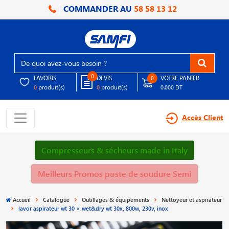
COMMANDER AU
58 58 13 12
0
FAVORIS
DEVIS
VOTRE PANIER
0
produit(s)
produit(s)
0
0
0.000 DT
Accès Client
Compresseurs & sécheurs made in Italy
Meilleurs Promos poste de soudure Semi
Accueil
Catalogue
Outillages & équipements
Nettoyeur et aspirateur
lavor aspirateur wt 30 × wet&dry wt 30x, 800w, 230v, inox