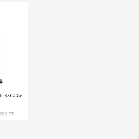
En stock
 Ir 33600w
Lavor Nettoyeur H.p Idro Iron R Drt
2015lp 400v 250 Bar
3,479,640 DT
,206 DT
4,639,520 DT