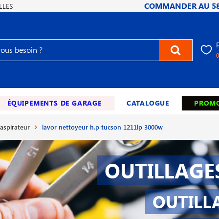
COMMANDER AU
5
LLES
ÉQUIPEMENTS DE GARAGE
CATALOGUE
PROMO
aspirateur
lavor nettoyeur h.p tucson 1211lp 3000w
OUTILLAGE
OUTILL