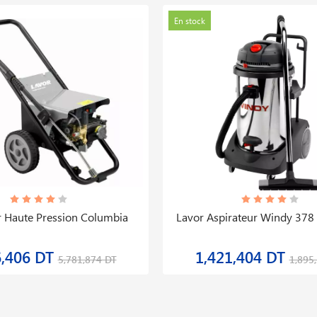
En stock
 Haute Pression Columbia
Lavor Aspirateur Windy 378
6,406 DT
1,421,404 DT
5,781,874 DT
1,895