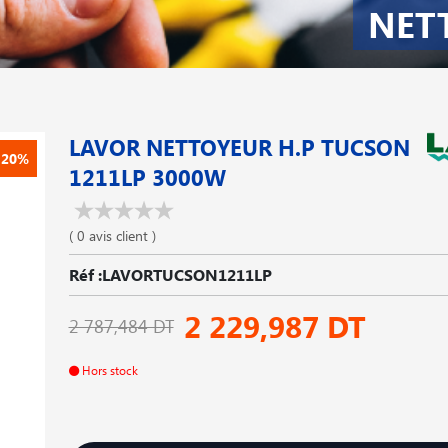
NET
LAVOR NETTOYEUR H.P TUCSON
-20%
1211LP 3000W
( 0 avis client )
Réf :LAVORTUCSON1211LP
2 229,987 DT
2 787,484 DT
Hors stock