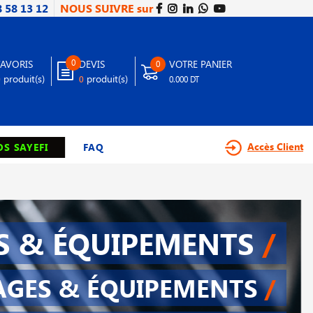
8 58 13 12
NOUS SUIVRE sur
0
FAVORIS
DEVIS
VOTRE PANIER
0
produit(s)
produit(s)
0
0
0.000 DT
Accès Client
S SAYEFI
FAQ
S & ÉQUIPEMENTS
/
AGES & ÉQUIPEMENTS
/