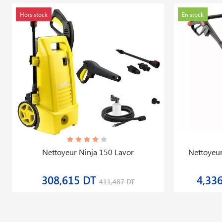
Hors stock
En stock
Nettoyeur Ninja 150 Lavor
Nettoyeur
308,615 DT
4,33
411,487 DT