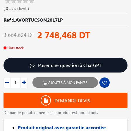
( 0 avis client )
Réf :LAVORTUCSON2017LP
2 748,468 DT
3 664,624 DT
Hors stock
Poser une question à ChatGPT
AJOUTER À MON PANIER
DEMANDE DEVIS
Demande possible meme si le produit est hors stock.
Produit original avec garantie accordée