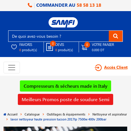
COMMANDER AU
58 58 13 18
0
FAVORIS
DEVIS
VOTRE PANIER
0
produit(s)
produit(s)
0
0
0.000 DT
Accès Client
Compresseurs & sécheurs made in Italy
Meilleurs Promos poste de soudure Semi
Accueil
Catalogue
Outillages & équipements
Nettoyeur et aspirateur
lavor nettoyeur haute pression tucson 2017lp 7500w 400v 200bar