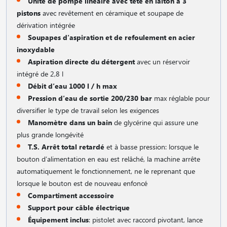
Unité de pompe linéaire avec tête en laiton à 3
pistons
avec revêtement en céramique et soupape de
dérivation intégrée
Soupapes d′aspiration et de refoulement en acier
inoxydable
Aspiration directe du détergent
avec un réservoir
intégré de 2,8 l
Débit d′eau 1000 l / h max
Pression d′eau de sortie 200/230 bar
max réglable pour
diversifier le type de travail selon les exigences
Manomètre dans un bain
de glycérine qui assure une
plus grande longévité
T.S. Arrêt total retardé
et à basse pression: lorsque le
bouton d′alimentation en eau est relâché, la machine arrête
automatiquement le fonctionnement, ne le reprenant que
lorsque le bouton est de nouveau enfoncé
Compartiment accessoire
Support pour câble électrique
Équipement inclus
: pistolet avec raccord pivotant, lance