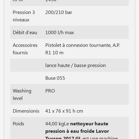
Pression 3
200/210 bar
niveaux
Débit d′eau
1000 l/h max
Accessoires
Pistolet à connexion tournante, A.P.
fournis
R1 10 m
lance haute / basse pression
Buse 055
Washing
PRO
level
Dimensionis
41 x 76 x 91 h cm
Poids
44,00 kgLe
nettoyeur haute
pression à eau froide Lavor
Tucson 2017 GL
est une machine