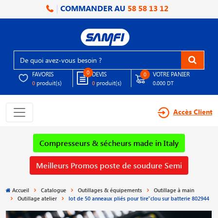
COMMANDER AU
58 58 13 12
0
FAVORIS
DEVIS
VOTRE PANIER
0
produit(s)
produit(s)
0
0
0.000 DT
Accès Client
Compresseurs & sécheurs made in Italy
Meilleurs Promos poste de soudure Semi
Accueil
Catalogue
Outillages & équipements
Outillage à main
Outillage atelier
lot de 50 anneaux pliés pour tire"clou sur batterie 802944