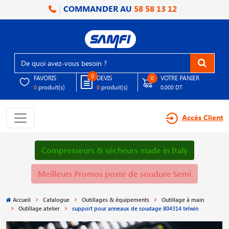
COMMANDER AU
58 58 13 12
0
FAVORIS
DEVIS
VOTRE PANIER
0
produit(s)
produit(s)
0
0
0.000 DT
Accès Client
Compresseurs & sécheurs made in Italy
Meilleurs Promos poste de soudure Semi
Accueil
Catalogue
Outillages & équipements
Outillage à main
Outillage atelier
support pour anneaux de soudage 804314 telwin