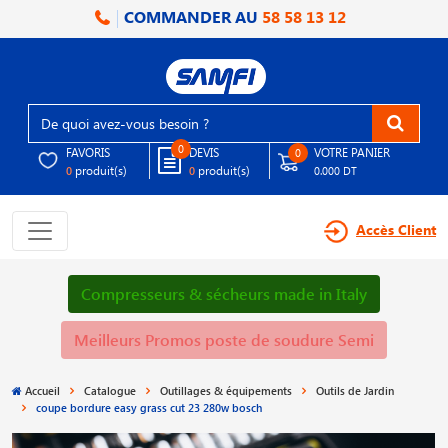
COMMANDER AU
58 58 13 12
0
FAVORIS
DEVIS
VOTRE PANIER
0
produit(s)
produit(s)
0
0
0.000 DT
Accès Client
Compresseurs & sécheurs made in Italy
Meilleurs Promos poste de soudure Semi
Accueil
Catalogue
Outillages & équipements
Outils de Jardin
coupe bordure easy grass cut 23 280w bosch