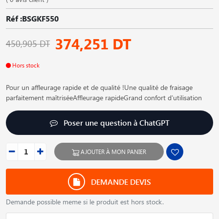
Réf :BSGKF550
374,251 DT
450,905 DT
Hors stock
Pour un affleurage rapide et de qualité !Une qualité de fraisage
parfaitement maîtriséeAffleurage rapideGrand confort d′utilisation
Poser une question à ChatGPT
AJOUTER À MON PANIER
DEMANDE DEVIS
Demande possible meme si le produit est hors stock.