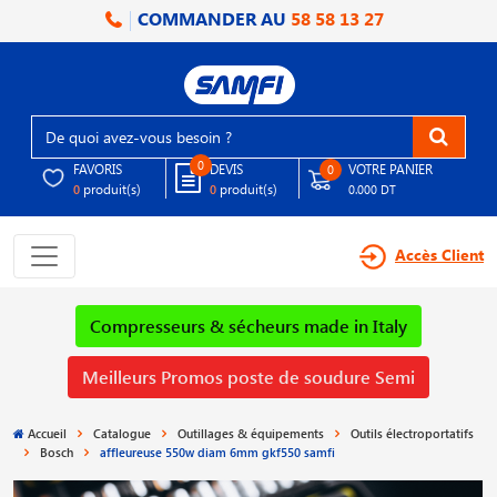
COMMANDER AU
58 58 13 27
0
FAVORIS
DEVIS
VOTRE PANIER
0
produit(s)
produit(s)
0
0
0.000 DT
Accès Client
Compresseurs & sécheurs made in Italy
Meilleurs Promos poste de soudure Semi
Accueil
Catalogue
Outillages & équipements
Outils électroportatifs
Bosch
affleureuse 550w diam 6mm gkf550 samfi