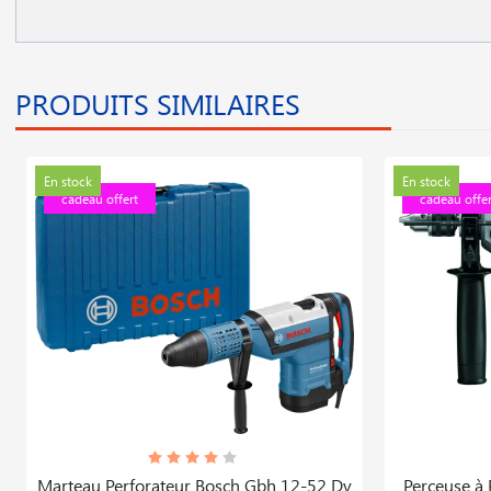
PRODUITS SIMILAIRES
En stock
En stock
cadeau offert
cadeau offer
Marteau Perforateur Bosch Gbh 12-52 Dv
Perceuse à 