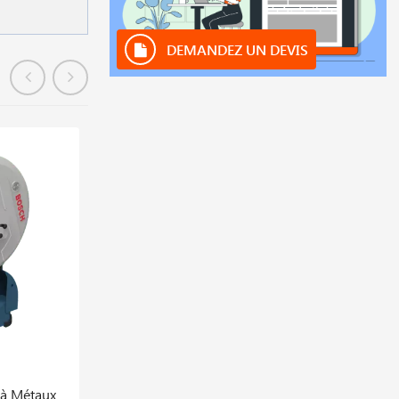
DEMANDEZ UN DEVIS
En stock
PROMO AÏD
 à Métaux
Gbg 60-20 Professional Touret à Meuler