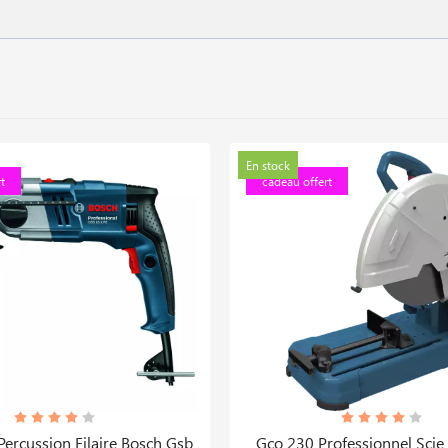
En stock
t
cadeau offert
Percussion Filaire Bosch Gsb
Gco 230 Professionnel Scie