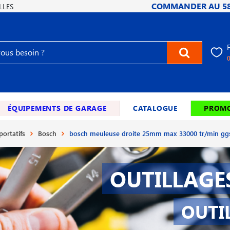
COMMANDER AU
5
LLES
ÉQUIPEMENTS DE GARAGE
CATALOGUE
PROMO
portatifs
Bosch
bosch meuleuse droite 25mm max 33000 tr/min gg
OUTILLAGE
OUTI