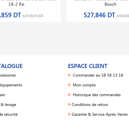
18-2 Re
Bosch
,859 DT
527,846 DT
619,823 DT
659,8
TALOGUE
ESPACE CLIENT
cessoires
Commander au 58 58 13 18
 équipements
Mon compte
ain
Historique des commandes
& levage
Conditions de retour
e sécurité
Garantie & Service Après-Vente 