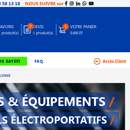
8 58 13 18
NOUS SUIVRE sur
0
FAVORIS
DEVIS
VOTRE PANIER
0
produit(s)
produit(s)
0
0
0.000 DT
Accès Client
S SAYEFI
FAQ
s5000l
S & ÉQUIPEMENTS
/
LS ÉLECTROPORTATIFS
/