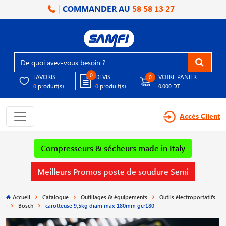
COMMANDER AU
58 58 13 27
0
FAVORIS
DEVIS
VOTRE PANIER
0
produit(s)
produit(s)
0
0
0.000 DT
Accès Client
Compresseurs & sécheurs made in Italy
Meilleurs Promos poste de soudure Semi
Accueil
Catalogue
Outillages & équipements
Outils électroportatifs
Bosch
carotteuse 9,5kg diam max 180mm gcr180