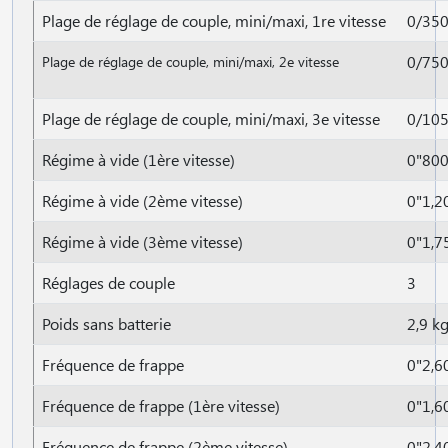
Plage de réglage de couple, mini/maxi, 1re vitesse
0/35
0/75
Plage de réglage de couple, mini/maxi, 2e vitesse
Plage de réglage de couple, mini/maxi, 3e vitesse
0/10
Régime à vide (1ère vitesse)
0"800
Régime à vide (2ème vitesse)
0"1,2
Régime à vide (3ème vitesse)
0"1,7
Réglages de couple
3
Poids sans batterie
2,9 k
Fréquence de frappe
0"2,6
Fréquence de frappe (1ère vitesse)
0"1,6
Fréquence de frappe (2ème vitesse)
0"2,4