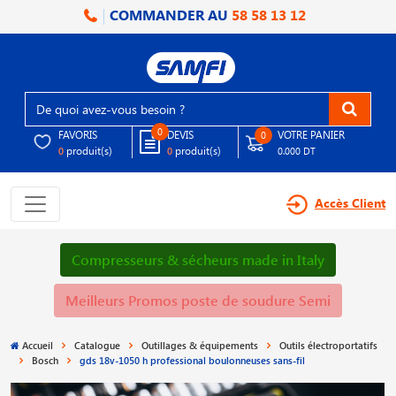
COMMANDER AU
58 58 13 12
0
FAVORIS
DEVIS
VOTRE PANIER
0
produit(s)
produit(s)
0
0
0.000 DT
Accès Client
Compresseurs & sécheurs made in Italy
Meilleurs Promos poste de soudure Semi
Accueil
Catalogue
Outillages & équipements
Outils électroportatifs
Bosch
gds 18v-1050 h professional boulonneuses sans-fil