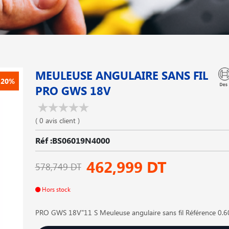
MEULEUSE ANGULAIRE SANS FIL
-20%
PRO GWS 18V
( 0 avis client )
Réf :BS06019N4000
462,999 DT
578,749 DT
Hors stock
PRO GWS 18V"11 S Meuleuse angulaire sans fil Référence 0.