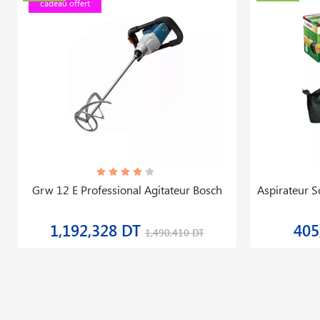
cadeau offert
Grw 12 E Professional Agitateur Bosch
Aspirateur S
1,192,328 DT
405
1,490,410 DT