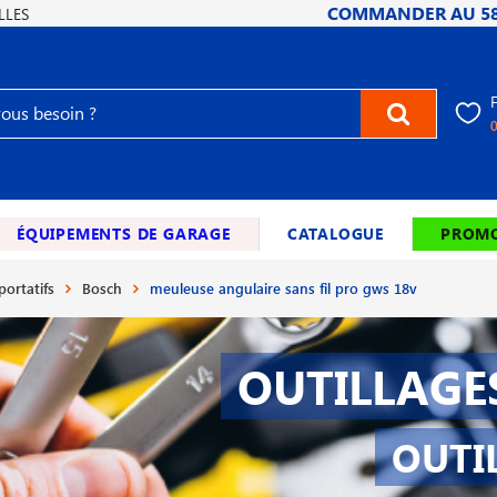
COMMANDER AU
5
LLES
ÉQUIPEMENTS DE GARAGE
CATALOGUE
PROMO
portatifs
Bosch
meuleuse angulaire sans fil pro gws 18v
OUTILLAGE
OUTI