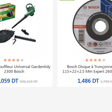
ouffleur Universal Gardentidy
Bosch Disque à Tronçonne
2300 Bosch
115×22×2,5 Mm Expert 260
,059 DT
1,486 DT
506,324 DT
1,790 