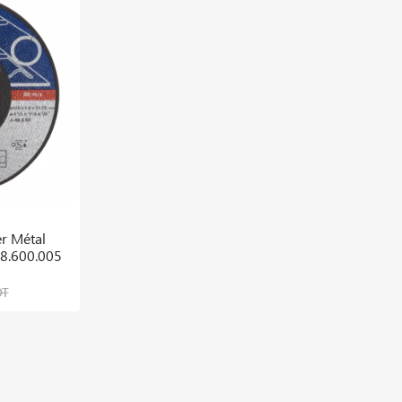
cadeau offert
r Métal
Scie Sauteuse Gst 150 Bce Professional
8.600.005
668,114 DT
DT
835,142 DT