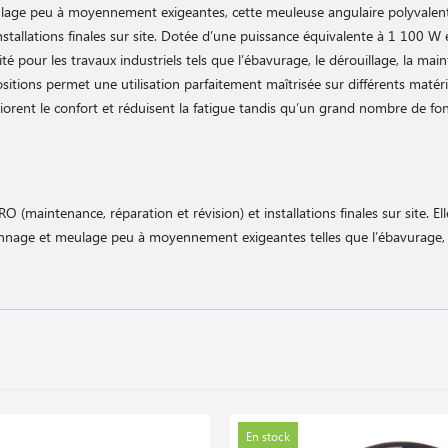
lage peu à moyennement exigeantes, cette meuleuse angulaire polyvalen
stallations finales sur site. Dotée d’une puissance équivalente à 1 100 W en
té pour les travaux industriels tels que l’ébavurage, le dérouillage, la mai
ositions permet une utilisation parfaitement maîtrisée sur différents matér
liorent le confort et réduisent la fatigue tandis qu’un grand nombre de fo
 (maintenance, réparation et révision) et installations finales sur site. E
nnage et meulage peu à moyennement exigeantes telles que l’ébavurage, 
En stock