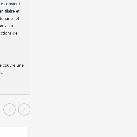
te convient
 filaire et
ntenance et
iaux. La
nctions de
lle couvre une
la
En stock