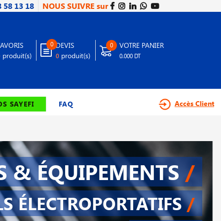
8 58 13 18
NOUS SUIVRE sur
0
FAVORIS
DEVIS
VOTRE PANIER
0
produit(s)
produit(s)
0
0
0.000 DT
Accès Client
S SAYEFI
FAQ
S & ÉQUIPEMENTS
/
LS ÉLECTROPORTATIFS
/