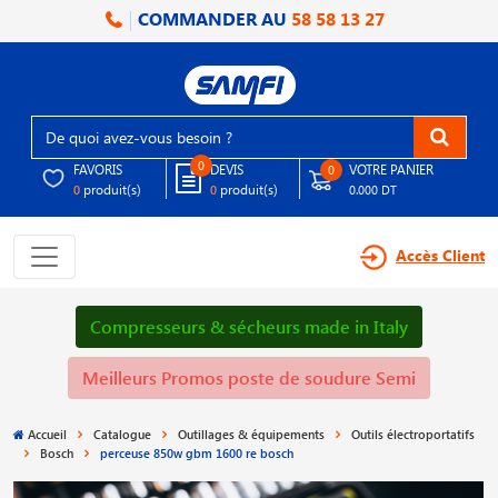
COMMANDER AU
58 58 13 27
0
FAVORIS
DEVIS
VOTRE PANIER
0
produit(s)
produit(s)
0
0
0.000 DT
Accès Client
Compresseurs & sécheurs made in Italy
Meilleurs Promos poste de soudure Semi
Accueil
Catalogue
Outillages & équipements
Outils électroportatifs
Bosch
perceuse 850w gbm 1600 re bosch