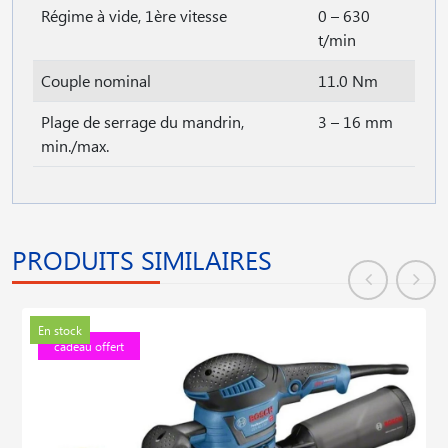
Régime à vide, 1ère vitesse
0 – 630
t/min
Couple nominal
11.0 Nm
Plage de serrage du mandrin,
3 – 16 mm
min./max.
PRODUITS SIMILAIRES
En stock
cadeau offert