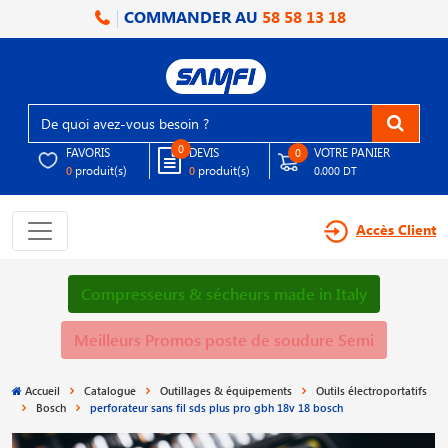
COMMANDER AU
58 58 13 18
0
FAVORIS
DEVIS
VOTRE PANIER
0
produit(s)
produit(s)
0
0
0.000 DT
Accès Client
Compresseurs & sécheurs made in Italy
Meilleurs Promos poste de soudure Semi
Accueil
Catalogue
Outillages & équipements
Outils électroportatifs
Bosch
perforateur sans fil sds plus pro gbh 18v 18 bosch