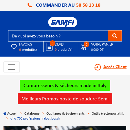
COMMANDER AU
58 58 13 18
0
FAVORIS
DEVIS
VOTRE PANIER
0
produit(s)
produit(s)
0
0
0.000 DT
Accès Client
Compresseurs & sécheurs made in Italy
Meilleurs Promos poste de soudure Semi
Accueil
Catalogue
Outillages & équipements
Outils électroportatifs
gho 700 professional rabot bosch