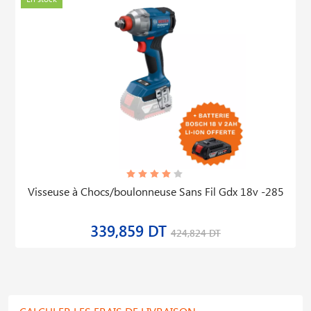
Gbs 750 Professionnel Ponceuse à Bande
328,743 DT
410,928 DT