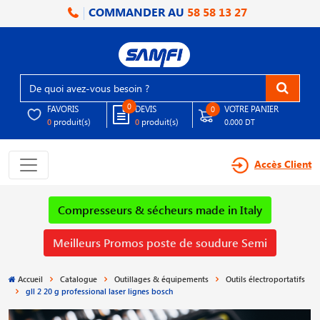
COMMANDER AU
58 58 13 27
0
FAVORIS
DEVIS
VOTRE PANIER
0
produit(s)
produit(s)
0
0
0.000 DT
Accès Client
Compresseurs & sécheurs made in Italy
Meilleurs Promos poste de soudure Semi
Accueil
Catalogue
Outillages & équipements
Outils électroportatifs
gll 2 20 g professional laser lignes bosch