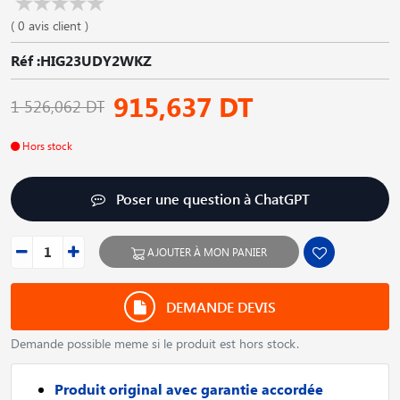
( 0 avis client )
Réf :HIG23UDY2WKZ
915,637 DT
1 526,062 DT
Hors stock
Poser une question à ChatGPT
AJOUTER À MON PANIER
DEMANDE DEVIS
Demande possible meme si le produit est hors stock.
Produit original avec garantie accordée