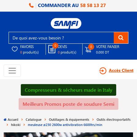
COMMANDER AU
58 58 13 27
0
FAVORIS
DEVIS
VOTRE PANIER
0
produit(s)
produit(s)
0
0
0.000 DT
Accès Client
Compresseurs & sécheurs made in Italy
Meilleurs Promos poste de soudure Semi
Accueil
Catalogue
Outillages & équipements
Outils électroportatifs
hikoki
meuleuse ø230 2600w antivibration 6600trs/min