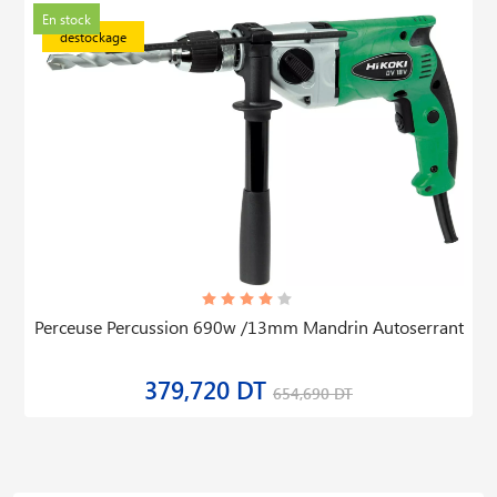
En stock
déstockage
Perceuse Percussion 690w /13mm Mandrin Autoserrant
379,720 DT
654,690 DT