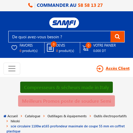
COMMANDER AU
58 58 13 27
0
FAVORIS
DEVIS
VOTRE PANIER
0
produit(s)
produit(s)
0
0
0.000 DT
Accès Client
Compresseurs & sécheurs made in Italy
Meilleurs Promos poste de soudure Semi
Accueil
Catalogue
Outillages & équipements
Outils électroportatifs
hikoki
scie circulaire 1100w ø165 profondeur maximale de coupe 55 mm en coffret
plastique