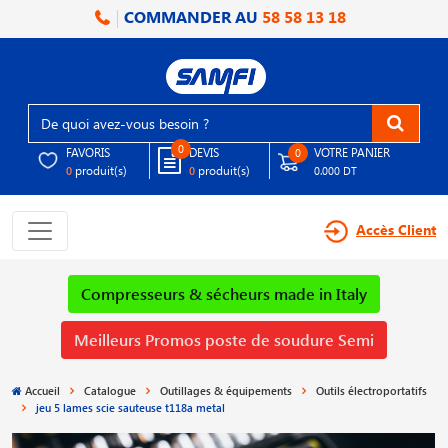
COMMANDER AU
58 58 13 18
0
FAVORIS
DEVIS
VOTRE PANIER
0
produit(s)
produit(s)
0
0
0.000 DT
Accès Client
Compresseurs & sécheurs made in Italy
Meilleurs Promos poste de soudure Semi
Accueil
Catalogue
Outillages & équipements
Outils électroportatifs
jeu 5 lames scie sauteuse t118a metal