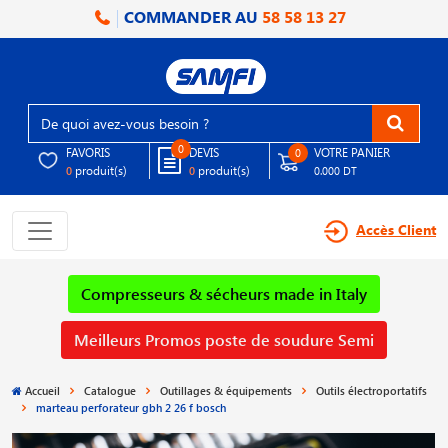
COMMANDER AU
58 58 13 27
0
FAVORIS
DEVIS
VOTRE PANIER
0
produit(s)
produit(s)
0
0
0.000 DT
Accès Client
Compresseurs & sécheurs made in Italy
Meilleurs Promos poste de soudure Semi
Accueil
Catalogue
Outillages & équipements
Outils électroportatifs
marteau perforateur gbh 2 26 f bosch