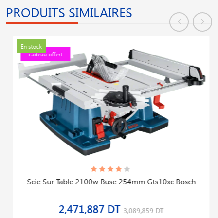
PRODUITS SIMILAIRES
En stock
cadeau offert
Scie Sur Table 2100w Buse 254mm Gts10xc Bosch
2,471,887 DT
3,089,859 DT