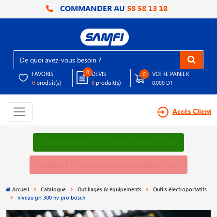
COMMANDER AU
58 58 13 18
0
FAVORIS
DEVIS
VOTRE PANIER
0
produit(s)
produit(s)
0
0
0.000 DT
Accès Client
Compresseurs & sécheurs made in Italy
Meilleurs Promos poste de soudure Semi
Accueil
Catalogue
Outillages & équipements
Outils électroportatifs
niveau grl 300 hv pro bosch