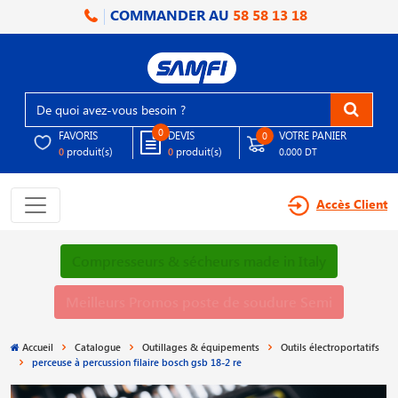
COMMANDER AU
58 58 13 18
0
FAVORIS
DEVIS
VOTRE PANIER
0
produit(s)
produit(s)
0
0
0.000 DT
Accès Client
Compresseurs & sécheurs made in Italy
Meilleurs Promos poste de soudure Semi
Accueil
Catalogue
Outillages & équipements
Outils électroportatifs
perceuse à percussion filaire bosch gsb 18-2 re