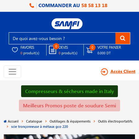
COMMANDER AU
58 58 13 18
0
FAVORIS
DEVIS
VOTRE PANIER
0
produit(s)
produit(s)
0
0
0.000 DT
Accès Client
Compresseurs & sécheurs made in Italy
Meilleurs Promos poste de soudure Semi
Accueil
Catalogue
Outillages & équipements
Outils électroportatifs
scie tronçonneuse à métaux gco 220