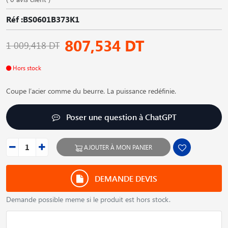
Réf :BS0601B373K1
807,534 DT
1 009,418 DT
Hors stock
Coupe l′acier comme du beurre. La puissance redéfinie.
Poser une question à ChatGPT
AJOUTER À MON PANIER
DEMANDE DEVIS
Demande possible meme si le produit est hors stock.