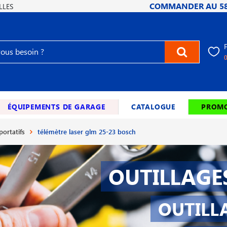
COMMANDER AU
5
LLES
ÉQUIPEMENTS DE GARAGE
CATALOGUE
PROMO
portatifs
télémètre laser glm 25-23 bosch
OUTILLAGE
OUTILL