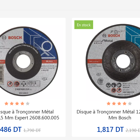
En stock
isque à Tronçonner Métal
Disque à Tronçonner Métal 
5 Mm Expert 2608.600.005
Mm Bosch
,486 DT
1,817 DT
1,790 DT
2,190 