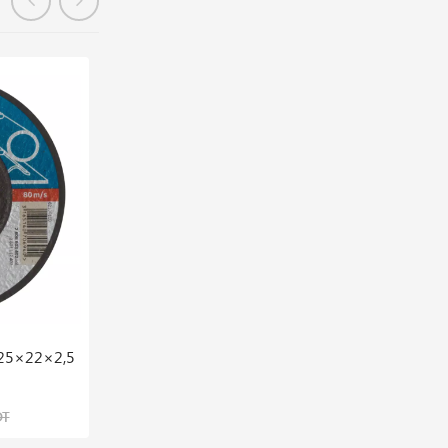
En stock
125×22×2,5
Perceuse A Percussion 750w 13mm Gsb
16 Re Bosch
267,025 DT
DT
333,781 DT