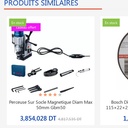
PRODUITS SIMILAIRES
En stock
En stock
cadeau offert
Perceuse Sur Socle Magnetique Diam Max
Bosch D
50mm Gbm50
115×22×2,
3,854,028 DT
1
4,817,535 DT