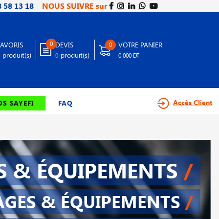
8 58 13 18
NOUS SUIVRE sur
0
FAVORIS
DEVIS
VOTRE PANIER
0
produit(s)
produit(s)
0
0
0.000 DT
Accès Client
S SAYEFI
FAQ
S & ÉQUIPEMENTS
/
AGES & ÉQUIPEMENTS
/