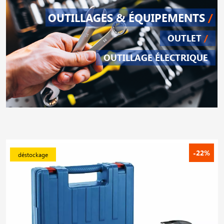
OUTILLAGES & ÉQUIPEMENTS
/
OUTLET
/
OUTILLAGE ÉLECTRIQUE
-22%
déstockage