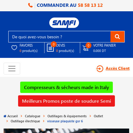
COMMANDER AU
58 58 13 12
0
FAVORIS
DEVIS
VOTRE PANIER
0
produit(s)
produit(s)
0
0
0.000 DT
Accès Client
Compresseurs & sécheurs made in Italy
Meilleurs Promos poste de soudure Semi
Accueil
Catalogue
Outillages & équipements
Outlet
Outillage électrique
visseuse plaquiste gsr 6