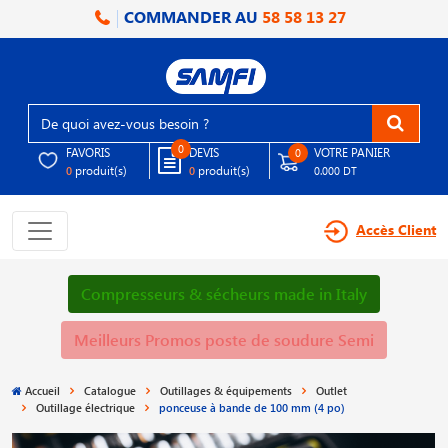
COMMANDER AU
58 58 13 27
0
FAVORIS
DEVIS
VOTRE PANIER
0
produit(s)
produit(s)
0
0
0.000 DT
Accès Client
Compresseurs & sécheurs made in Italy
Meilleurs Promos poste de soudure Semi
Accueil
Catalogue
Outillages & équipements
Outlet
Outillage électrique
ponceuse à bande de 100 mm (4 po)