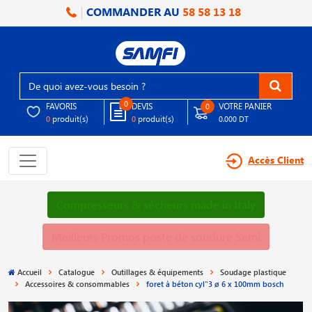
COMMANDER AU
58 58 13 18
0
FAVORIS
DEVIS
VOTRE PANIER
0
produit(s)
produit(s)
0
0
0.000 DT
Accès Client
Compresseurs & sécheurs made in Italy
Meilleurs Promos poste de soudure Semi
Accueil
Catalogue
Outillages & équipements
Soudage plastique
Accessoires & consommables
foret à béton cyl"3 ø 6 x 100mm bosch