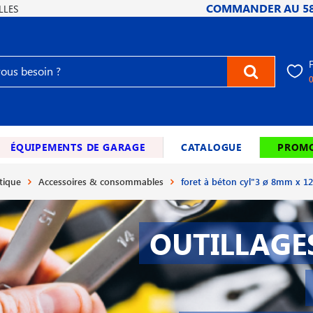
COMMANDER AU
5
LLES
ÉQUIPEMENTS DE GARAGE
CATALOGUE
PROMO
tique
Accessoires & consommables
foret à béton cyl"3 ø 8mm x 
OUTILLAGE