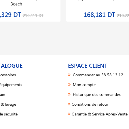
Bosch
,329 DT
168,181 DT
210,411 DT
210,2
TALOGUE
ESPACE CLIENT
cessoires
Commander au 58 58 13 12
 équipements
Mon compte
ain
Historique des commandes
& levage
Conditions de retour
e sécurité
Garantie & Service Après-Vente 