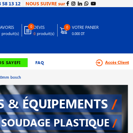
8 58 13 12
NOUS SUIVRE sur
0
FAVORIS
DEVIS
VOTRE PANIER
0
produit(s)
produit(s)
0
0
0.000 DT
Accès Client
S SAYEFI
FAQ
120mm bosch
S & ÉQUIPEMENTS
/
SOUDAGE PLASTIQUE
/