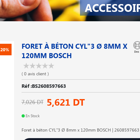
ACCESSOI
FORET À BÉTON CYL"3 Ø 8MM X
-20%
120MM BOSCH
( 0 avis client )
Réf :BS2608597663
5,621 DT
7,026 DT
En Stock
Foret à béton CYL"3 Ø 8mm x 120mm BOSCH | 2608597663