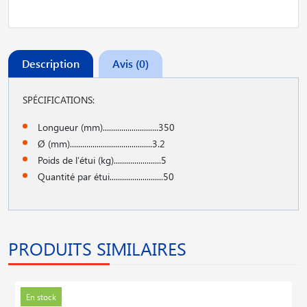
Description
Avis (0)
SPÉCIFICATIONS:
Longueur (mm)...........................350
Ø (mm)........................................3.2
Poids de l′étui (kg).......................5
Quantité par étui..........................50
PRODUITS SIMILAIRES
En stock