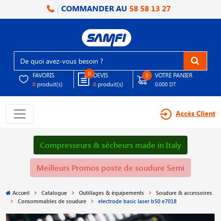
COMMANDER AU
58 58 13 27
0
FAVORIS
DEVIS
VOTRE PANIER
0
produit(s)
produit(s)
0
0
0.000 DT
Accès Client
Compresseurs & sécheurs made in Italy
Meilleurs Promos poste de soudure Semi
Accueil
Catalogue
Outillages & équipements
Soudure & accessoires
Consommables de soudure
electrode basic laser b50 e7018