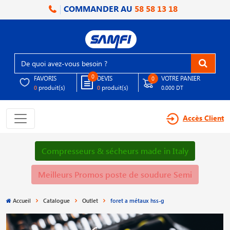
COMMANDER AU
58 58 13 18
0
FAVORIS
DEVIS
VOTRE PANIER
0
produit(s)
produit(s)
0
0
0.000 DT
Accès Client
Compresseurs & sécheurs made in Italy
Meilleurs Promos poste de soudure Semi
Accueil
Catalogue
Outlet
foret a métaux hss-g