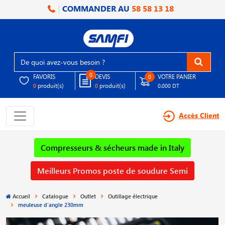
COMMANDER AU
58 58 13 18
0
FAVORIS
DEVIS
VOTRE PANIER
0
produit(s)
produit(s)
0
0
0.000 DT
Accès Client
Compresseurs & sécheurs made in Italy
Meilleurs Promos poste de soudure Semi
Accueil
Catalogue
Outlet
Outillage électrique
meuleuse d′angle 230mm