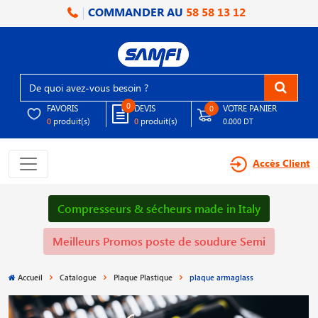
COMMANDER AU
58 58 13 12
0
FAVORIS
DEVIS
VOTRE PANIER
0
produit(s)
produit(s)
0
0
0.000 DT
Accès Client
Compresseurs & sécheurs made in Italy
Meilleurs Promos poste de soudure Semi
Accueil
Catalogue
Plaque Plastique
plaque armaglass