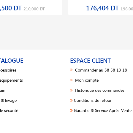
,500 DT
176,404 DT
210,000 DT
196,0
TALOGUE
ESPACE CLIENT
cessoires
Commander au 58 58 13 18
 équipements
Mon compte
ain
Historique des commandes
& levage
Conditions de retour
e sécurité
Garantie & Service Après-Vente 