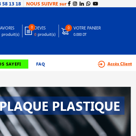
8 58 13 18
NOUS SUIVRE sur
0
FAVORIS
DEVIS
VOTRE PANIER
0
produit(s)
produit(s)
0
0
0.000 DT
Accès Client
S SAYEFI
FAQ
PLAQUE PLASTIQUE