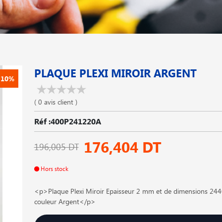
PLAQUE PLEXI MIROIR ARGENT
-10%
( 0 avis client )
Réf :400P241220A
176,404 DT
196,005 DT
Hors stock
<p>Plaque Plexi Miroir Epaisseur 2 mm et de dimensions 24
couleur Argent</p>