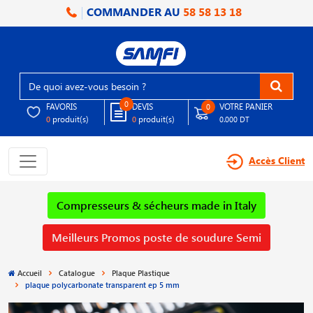
COMMANDER AU
58 58 13 18
0
FAVORIS
DEVIS
VOTRE PANIER
0
produit(s)
produit(s)
0
0
0.000 DT
Accès Client
Compresseurs & sécheurs made in Italy
Meilleurs Promos poste de soudure Semi
Accueil
Catalogue
Plaque Plastique
plaque polycarbonate transparent ep 5 mm