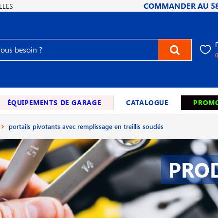
COMMANDER AU
5
LLES
ÉQUIPEMENTS DE GARAGE
CATALOGUE
PROMO
portails pivotants avec remplissage en treillis soudés
PROD