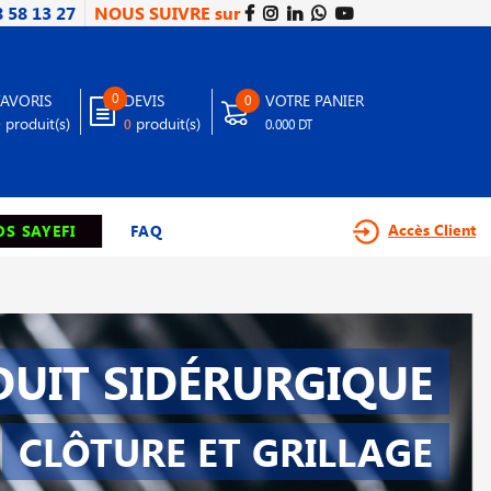
8 58 13 27
NOUS SUIVRE sur
0
FAVORIS
DEVIS
VOTRE PANIER
0
produit(s)
produit(s)
0
0
0.000 DT
Accès Client
S SAYEFI
FAQ
UIT SIDÉRURGIQUE
CLÔTURE ET GRILLAGE