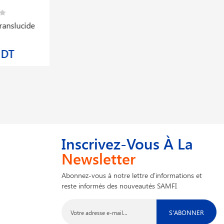
ucide
Poteaux En Tôle Forme De I Long 2m Vert
Ral6005
104,125 DT
Inscrivez-Vous À La
Newsletter
Abonnez-vous à notre lettre d'informations et
reste informés des nouveautés SAMFI
S'ABONNER