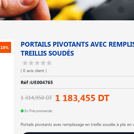
PORTAILS PIVOTANTS AVEC REMPLI
-10%
TREILLIS SOUDÉS
( 0 avis client )
Réf :UE004765
1 183,455 DT
1 314,950 DT
En Précommande
Portails pivotants avec remplissage en treillis soudés à plis en 