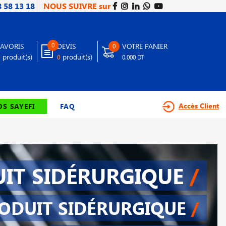
8 58 13 18
NOUS SUIVRE sur
0
FAVORIS
DEVIS
VOTRE PANIER
0
produit(s)
produit(s)
0
0
0.000 DT
Accès Client
S SAYEFI
FAQ
IT SIDÉRURGIQUE
/
ODUIT SIDÉRURGIQUE
/