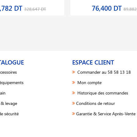
,782 DT
76,400 DT
328,647 DT
89,882
TALOGUE
ESPACE CLIENT
cessoires
Commander au 58 58 13 18
 équipements
Mon compte
ain
Historique des commandes
& levage
Conditions de retour
e sécurité
Garantie & Service Après-Vente 