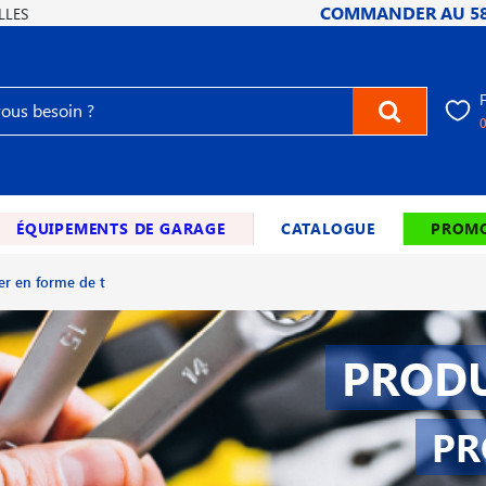
COMMANDER AU
5
LLES
ÉQUIPEMENTS DE GARAGE
CATALOGUE
PROMO
fer en forme de t
PRODU
PR