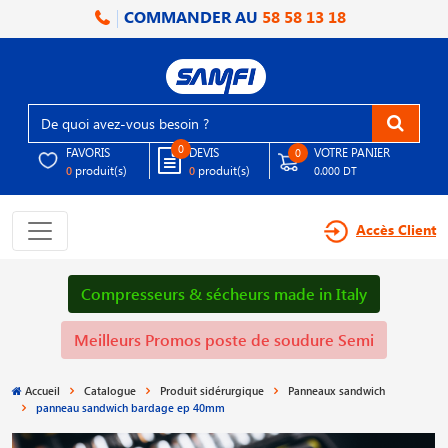
COMMANDER AU
58 58 13 18
0
FAVORIS
DEVIS
VOTRE PANIER
0
produit(s)
produit(s)
0
0
0.000 DT
Accès Client
Compresseurs & sécheurs made in Italy
Meilleurs Promos poste de soudure Semi
Accueil
Catalogue
Produit sidérurgique
Panneaux sandwich
panneau sandwich bardage ep 40mm