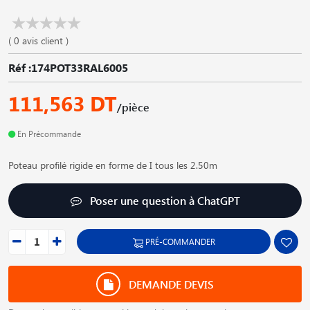
( 0 avis client )
Réf :174POT33RAL6005
111,563 DT
/pièce
En Précommande
Poteau profilé rigide en forme de I tous les 2.50m
Poser une question à ChatGPT
PRÉ-COMMANDER
DEMANDE DEVIS