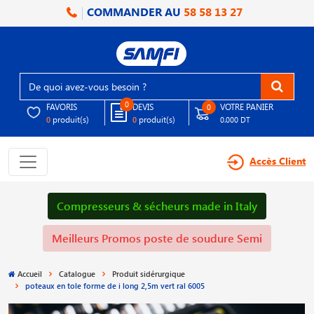
COMMANDER AU
58 58 13 27
0
FAVORIS
DEVIS
VOTRE PANIER
0
produit(s)
produit(s)
0
0
0.000 DT
Accès Client
Compresseurs & sécheurs made in Italy
Meilleurs Promos poste de soudure Semi
Accueil
Catalogue
Produit sidérurgique
poteaux en tole forme de i long 2,5m vert ral 6005