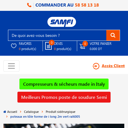
COMMANDER AU
58 58 13 18
0
FAVORIS
DEVIS
VOTRE PANIER
0
produit(s)
produit(s)
0
0
0.000 DT
Accès Client
Compresseurs & sécheurs made in Italy
Meilleurs Promos poste de soudure Semi
Accueil
Catalogue
Produit sidérurgique
poteaux en tôle forme de i long 2m vert ral6005