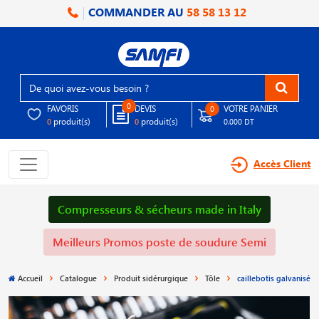
COMMANDER AU
58 58 13 12
0
FAVORIS
DEVIS
VOTRE PANIER
0
produit(s)
produit(s)
0
0
0.000 DT
Accès Client
Compresseurs & sécheurs made in Italy
Meilleurs Promos poste de soudure Semi
Accueil
Catalogue
Produit sidérurgique
Tôle
caillebotis galvanisé