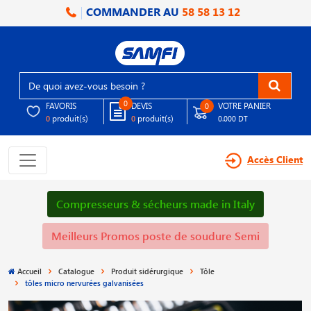
COMMANDER AU
58 58 13 12
0
FAVORIS
DEVIS
VOTRE PANIER
0
produit(s)
produit(s)
0
0
0.000 DT
Accès Client
Compresseurs & sécheurs made in Italy
Meilleurs Promos poste de soudure Semi
Accueil
Catalogue
Produit sidérurgique
Tôle
tôles micro nervurées galvanisées